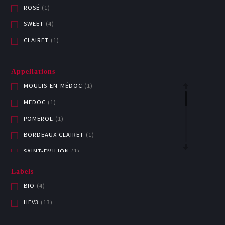
ROSÉ
(1)
SWEET
(4)
CLAIRET
(1)
Appellations
MOULIS-EN-MÉDOC
(1)
MEDOC
(1)
POMEROL
(1)
BORDEAUX CLAIRET
(1)
SAINT-EMILION
(1)
PREMIERES COTES DE BORDEAUX
(1)
Labels
SAUTERNES
(1)
BIO
(4)
BARSAC
(3)
HEV3
(13)
BORDEAUX BLANC
(3)