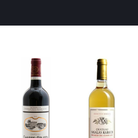
BORDEAUX ROSÉ
(1)
CADILLAC CÔTES DE BORDEAUX
(1)
CASTILLON – CÔTES DE BORDEAUX
(1)
CÔTES DE BORDEAUX
(2)
HAUT MÉDOC
(6)
LISTRAC MÉDOC
(1)
LUSSAC SAINT-EMILION
(1)
MARGAUX
(1)
PAUILLAC
(4)
PREMIÈRES CÔTES DE BORDEAUX
(1)
PESSAC-LEOGNAN
(14)
SAINT-ESTÈPHE
(9)
SAINT JULIEN
(5)